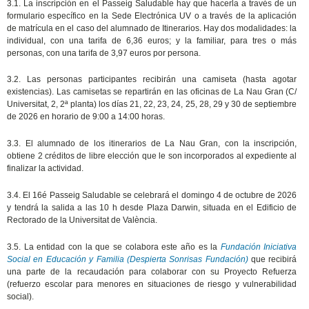
3.1. La inscripción en el Passeig Saludable hay que hacerla a través de un
formulario específico en la Sede Electrónica UV o a través de la aplicación
de matrícula en el caso del alumnado de Itinerarios. Hay dos modalidades: la
individual, con una tarifa de 6,36 euros; y la familiar, para tres o más
personas, con una tarifa de 3,97 euros por persona.
3.2. Las personas participantes recibirán una camiseta (hasta agotar
existencias).
Las camisetas se repartirán en las oficinas de La Nau Gran (C/
Universitat, 2, 2ª planta) los días 21, 22, 23, 24, 25, 28, 29 y 30 de septiembre
de 2026 en horario de 9:00 a 14:00 horas.
3.3. El alumnado de los itinerarios de La Nau Gran, con la inscripción,
obtiene 2 créditos de libre elección que le son incorporados al expediente al
finalizar la actividad.
3.4. El 16é Passeig Saludable se celebrará el domingo 4 de octubre de 2026
y tendrá la salida a las 10 h desde Plaza Darwin, situada en el Edificio de
Rectorado de la Universitat de València.
3.5.
La entidad con la que se colabora este año es la
Fundación Iniciativa
Social en Educación y Familia (Despierta Sonrisas Fundación)
que recibirá
una parte de la recaudación para colaborar con su Proyecto Refuerza
(refuerzo escolar para menores en situaciones de riesgo y vulnerabilidad
social).