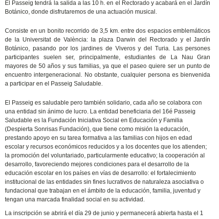
El Passeig tendrá la salida a las 10 h. en el Rectorado y acabará en el Jardín
Botánico, donde disfrutaremos de una actuación musical.
Consiste en un bonito recorrido de 3,5 km. entre dos espacios emblemáticos
de la Universitat de València: la plaza Darwin del Rectorado y el Jardín
Botánico, pasando por los jardines de Viveros y del Turia. Las persones
participantes suelen ser, principalmente, estudiantes de La Nau Gran
mayores de 50 años y sus familias, ya que el paseo quiere ser un punto de
encuentro intergeneracional. No obstante, cualquier persona es bienvenida
a participar en el Passeig Saludable.
El Passeig es saludable pero también solidario, cada año se colabora con
una entidad sin ánimo de lucro. La entidad beneficiaria del 16é Passeig
Saludable es la Fundación Iniciativa Social en Educación y Familia
(Despierta Sonrisas Fundación), que tiene como misión la educación,
prestando apoyo en su tarea formativa a las familias con hijos en edad
escolar y recursos económicos reducidos y a los docentes que los atienden;
la promoción del voluntariado, particularmente educativo; la cooperación al
desarrollo, favoreciendo mejores condiciones para el desarrollo de la
educación escolar en los países en vías de desarrollo: el fortalecimiento
institucional de las entidades sin fines lucrativos de naturaleza asociativa o
fundacional que trabajan en el ámbito de la educación, familia, juventud y
tengan una marcada finalidad social en su actividad.
La inscripción se abrirá el día 29 de junio y permanecerá abierta hasta el 1