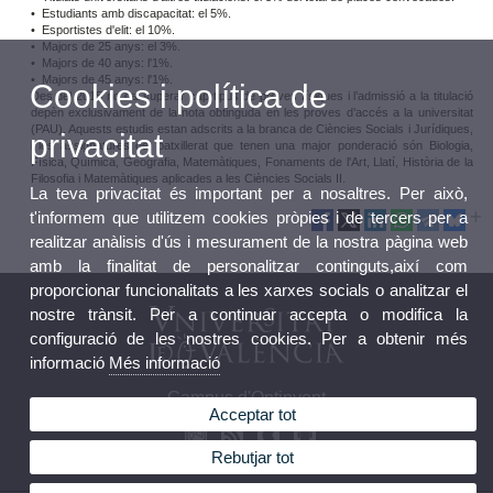
• Estudiants amb discapacitat: el 5%.
• Esportistes d'elit: el 10%.
• Majors de 25 anys: el 3%.
• Majors de 40 anys: l'1%.
• Majors de 45 anys: l'1%.
Cookies i política de
Des del 2015 no cal superar cap tipus de proves físiques i l’admissió a la titulació
depèn exclusivament de la nota obtinguda en les proves d’accés a la universitat
(PAU). Aquests estudis estan adscrits a la branca de Ciències Socials i Jurídiques,
privacitat
i les assignatures del batxillerat que tenen una major ponderació són Biologia,
Física, Química, Geografia, Matemàtiques, Fonaments de l'Art, Llatí, Història de la
Filosofia i Matemàtiques aplicades a les Ciències Socials II.
La teva privacitat és important per a nosaltres. Per això,
t'informem que utilitzem cookies pròpies i de tercers per a
realitzar anàlisis d'ús i mesurament de la nostra pàgina web
amb la finalitat de personalitzar continguts,així com
proporcionar funcionalitats a les xarxes socials o analitzar el
nostre trànsit. Per a continuar accepta o modifica la
configuració de les nostres cookies. Per a obtenir més
informació
Més informació
Campus d'Ontinyent
Acceptar tot
Rebutjar tot