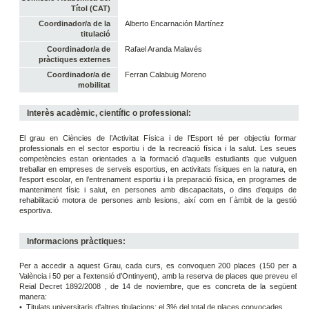
Títol (CAT)
Coordinador/a de la
Alberto Encarnación Martínez
titulació
Coordinador/a de
Rafael Aranda Malavés
pràctiques externes
Coordinador/a de
Ferran Calabuig Moreno
mobilitat
Interès acadèmic, científic o professional:
El grau en Ciències de l’Activitat Física i de l’Esport té per objectiu formar
professionals en el sector esportiu i de la recreació física i la salut. Les seues
competències estan orientades a la formació d’aquells estudiants que vulguen
treballar en empreses de serveis esportius, en activitats físiques en la natura, en
l’esport escolar, en l’entrenament esportiu i la preparació física, en programes de
manteniment físic i salut, en persones amb discapacitats, o dins d’equips de
rehabilitació motora de persones amb lesions, així com en l´àmbit de la gestió
esportiva.
Informacions pràctiques:
Per a accedir a aquest Grau, cada curs, es convoquen 200 places (150 per a
València i 50 per a l’extensió d’Ontinyent), amb la reserva de places que preveu el
Reial Decret 1892/2008 , de 14 de noviembre, que es concreta de la següent
manera:
• Titulats universitaris d'altres titulacions: el 3% del total de places convocades.