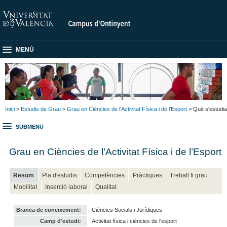
MENÚ
Inici
>
Estudis de Grau
>
Grau en Ciències de l'Activitat Física i de l'Esport
> Què s'estudia
SUBMENU
Grau en Ciències de l’Activitat Física i de l’Esport
Resum
Pla d'estudis
Competències
Pràctiques
Treball fi grau
Mobilitat
Inserció laboral
Qualitat
Branca de coneixement:
Ciències Socials i Jurídiques
Camp d'estudi:
Activitat física i ciències de l'esport