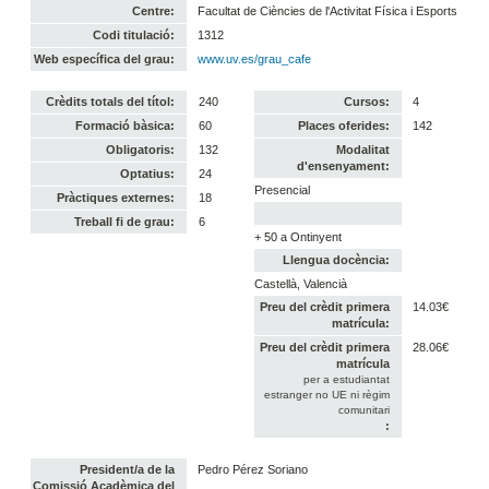
Centre:
Facultat de Ciències de l'Activitat Física i Esports
Codi titulació:
1312
Web específica del grau:
www.uv.es/grau_cafe
Crèdits totals del títol:
240
Cursos:
4
Formació bàsica:
60
Places oferides:
142
Obligatoris:
132
Modalitat
d'ensenyament:
Optatius:
24
Presencial
Pràctiques externes:
18
Treball fi de grau:
6
+ 50 a Ontinyent
Llengua docència:
Castellà, Valencià
Preu del crèdit primera
14.03€
matrícula:
Preu del crèdit primera
28.06€
matrícula
per a estudiantat
estranger no UE ni règim
comunitari
:
President/a de la
Pedro Pérez Soriano
Comissió Acadèmica del