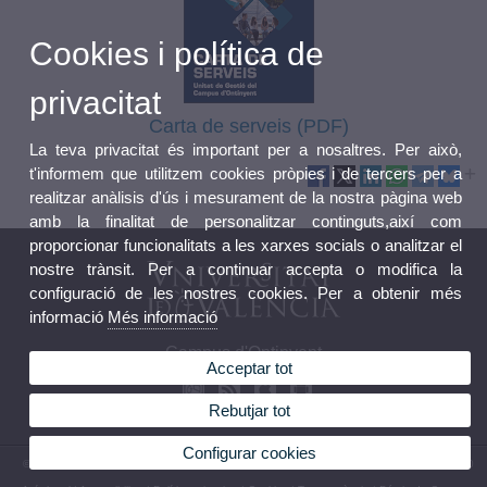
Cookies i política de
privacitat
Carta de serveis (PDF)
La teva privacitat és important per a nosaltres. Per això,
t'informem que utilitzem cookies pròpies i de tercers per a
realitzar anàlisis d'ús i mesurament de la nostra pàgina web
amb la finalitat de personalitzar continguts,així com
proporcionar funcionalitats a les xarxes socials o analitzar el
nostre trànsit. Per a continuar accepta o modifica la
configuració de les nostres cookies. Per a obtenir més
informació
Més informació
Campus d'Ontinyent
Acceptar tot
Rebutjar tot
Configurar cookies
© 2026 UV. - Avinguda Comte Torrefiel, 22. 46870 Ontinyent. Telèfon: (+34) 96 291 74 50