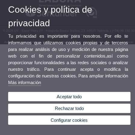
Cookies y política de
privacidad
© 2026 UV. - Espai Vives UV - Avinguda Blasco Ibañez, 23. 46010 València. | (+34) 96 160 30
00 | uvempleo@uv.es
Tu privacidad es importante para nosotros. Por ello te
informamos que utilizamos cookies propias y de terceros
Aviso legal
|
Accesibilidad
|
Política privacidad
|
Cookies
|
Transparencia
|
Buzón de contacto
para realizar análisis de uso y medición de nuestra página
web con el fin de personalizar contenidos,así como
proporcionar funcionalidades a las redes sociales o analizar
nuestro tráfico. Para continuar acepta o modifica la
configuración de nuestras cookies. Para ampliar información
Más información
Aceptar todo
Rechazar todo
Configurar cookies