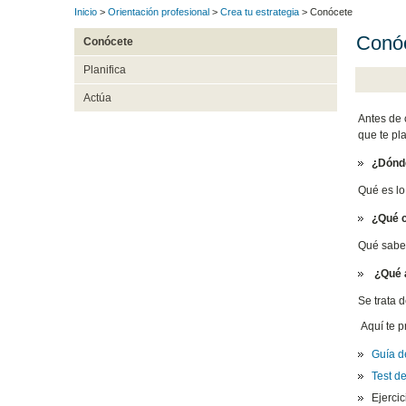
Inicio
>
Orientación profesional
>
Crea tu estrategia
> Conócete
Conó
Conócete
Planifica
Actúa
Antes de 
que te pl
¿Dónde
Qué es lo 
¿Qué 
Qué sabes
¿Qué 
Se trata d
Aquí te p
Guía d
Test d
Ejercic