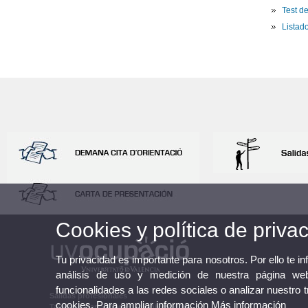
Test d
Listad
Cookies y política de priva
Tu privacidad es importante para nosotros. Por ello te i
análisis de uso y medición de nuestra página web
funcionalidades a las redes sociales o analizar nuestro 
Salidas profesionales
cookies. Para ampliar información
Más información
Talento y Capacidad en la Universidad