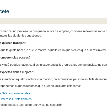
cete
comenzar un proceso de búsqueda activa de empleo, conviene reflexionar sobre tu
antees las siguientes cuestiones.
 quieres trabajar?
que te gusta hacer, lo que te motiva. Aquello en lo que sientes que quieres invertir 
competencias posees?
 y qué puedes hacer; cual es tu experiencia, tus logros, tus competencias, tus punto
aspectos debes mejorar?
e identificar aquellos factores (formación, características personales, falta de infor
roponemos algunos recursos que pueden facilitarte esta tarea:
e Salidas profesionales
e Intereses Profesionales
ios de nuestro tutorial de Entrevista de selección