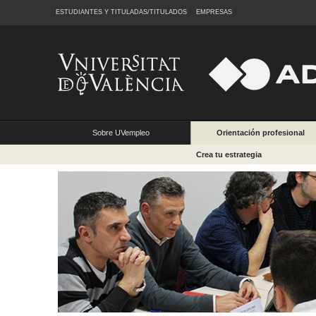
ESTUDIANTES Y TITULADAS/TITULADOS
EMPRESAS
Sobre UVempleo
Orientación profesional
Crea tu estrategia