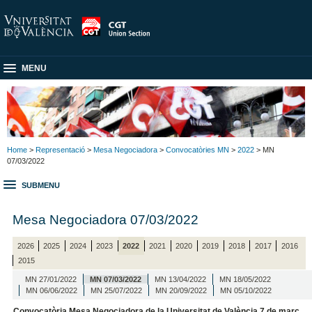
MENU
Home
>
Representació
>
Mesa Negociadora
>
Convocatòries MN
>
2022
> MN
07/03/2022
SUBMENU
Mesa Negociadora 07/03/2022
2026
2025
2024
2023
2022
2021
2020
2019
2018
2017
2016
2015
MN 27/01/2022
MN 07/03/2022
MN 13/04/2022
MN 18/05/2022
MN 06/06/2022
MN 25/07/2022
MN 20/09/2022
MN 05/10/2022
Convocatòria Mesa Negociadora de la Universitat de València 7 de març