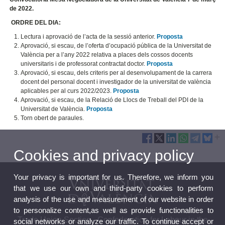
de 2022.
ORDRE DEL DIA:
Lectura i aprovació de l’acta de la sessió anterior.
Proposta
Aprovació, si escau, de l’oferta d’ocupació pública de la Universitat de
València per a l’any 2022 relativa a places dels cossos docents
universitaris i de professorat contractat doctor.
Proposta
Aprovació, si escau, dels criteris per al desenvolupament de la carrera
docent del personal docent i investigador de la universitat de valència
aplicables per al curs 2022/2023.
Proposta
Aprovació, si escau, de la Relació de Llocs de Treball del PDI de la
Universitat de València.
Proposta
Torn obert de paraules.
Cookies and privacy policy
Your privacy is important for us. Therefore, we inform you
that we use our own and third-party cookies to perform
analysis of the use and measurement of our website in order
to personalize content,as well as provide functionalities to
Trade Union Section - Confederation for Labour in the
social networks or analyze our traffic. To continue accept or