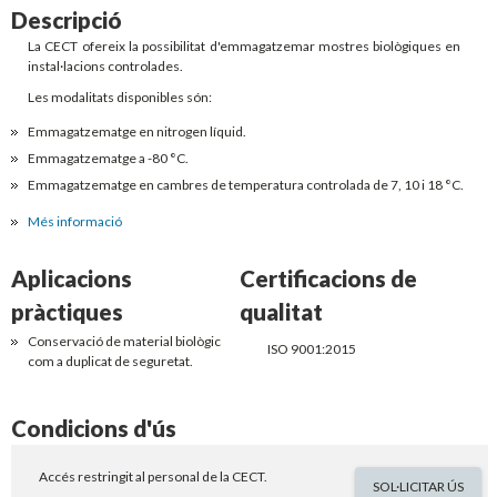
Descripció
La CECT ofereix la possibilitat d'emmagatzemar mostres biològiques en
instal·lacions controlades.
Les modalitats disponibles són:
Emmagatzematge en nitrogen líquid.
Emmagatzematge a -80 °C.
Emmagatzematge en cambres de temperatura controlada de 7, 10 i 18 °C.
Més informació
Aplicacions
Certificacions de
pràctiques
qualitat
Conservació de material biològic
ISO 9001:2015
com a duplicat de seguretat.
Condicions d'ús
Accés restringit al personal de la CECT.
SOL·LICITAR ÚS