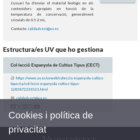
L'usuari ha d'enviar el material biològic en els
contenidors apropiats en funció de la
temperatura de conservació, generalment
criovials de 0.5-2 mL.
Contacte:
calidadcect@uv.es
Estructura/es UV que ho gestiona
Col·lecció Espanyola de Cultius Tipus (CECT)
https://www.uv.es/uvweb/coleccio-espanyola-cultius-
tipus/ca/col-lecio-espanyola-cultius-tipus-
1285872233521.html
calidadcect@uv.es
Cookies i política de
privacitat