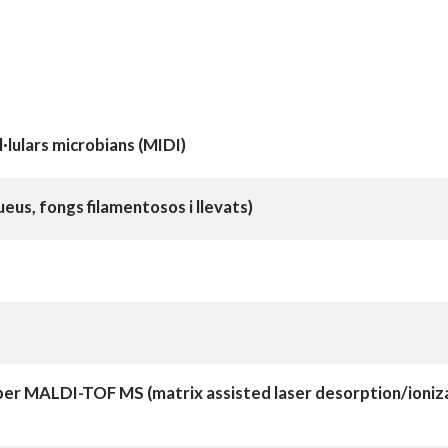
l·lulars microbians (MIDI)
eus, fongs filamentosos i llevats)
a per MALDI-TOF MS (matrix assisted laser desorption/ioniz