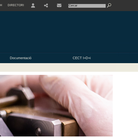
SH
DIRECTORI
USER
Documentació
CECT I+D+i