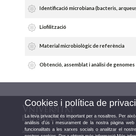
Identificació microbiana (bacteris, arqueu
Liofilització
Material microbiològic de referència
Obtenció, assemblat i anàlisi de genomes
Cookies i política de privaci
La teva privacitat és important per a nosaltres. Per això
Col·leció Espanyola de
anàlisis d'ús i mesurament de la nostra pàgina web a
funcionalitats a les xarxes socials o analitzar el nostr
Jornada de formació: Conservació i Gestió de Recursos Microbians
nostres cookies. Per a obtenir més informació
Més info