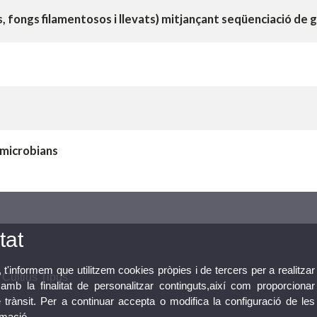
s, fongs filamentosos i llevats) mitjançant seqüenciació de 
 microbians
tat
, t'informem que utilitzem cookies pròpies i de tercers per a realitzar
 Cultius Tipus
mb la finalitat de personalitzar continguts,així com proporcionar
e trànsit. Per a continuar accepta o modifica la configuració de les
rmació