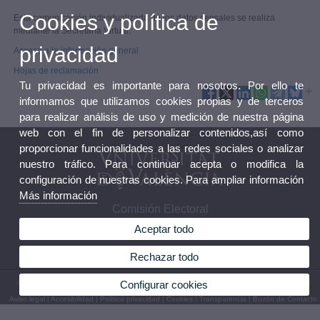
Cookies y política de
Esta comunicación individualizada de los datos censales se realiza
mediante la Secretaría Virtual.
privacidad
Acceso a la información general
Hojas de reclamación
Tu privacidad es importante para nosotros. Por ello te
informamos que utilizamos cookies propias y de terceros
para realizar análisis de uso y medición de nuestra página
web con el fin de personalizar contenidos,así como
proporcionar funcionalidades a las redes sociales o analizar
nuestro tráfico. Para continuar acepta o modifica la
configuración de nuestras cookies. Para ampliar información
Más información
Comisión Electoral
Aceptar todo
Rechazar todo
© 2026 UV. - Avinguda Blasco Ibáñez, 13. 46010 València. Teléfono: (+34) 96 386 41 16
Configurar cookies
Aviso legal
|
Accesibilidad
|
Política privacidad
|
Cookies
|
Transparencia
|
Buzón de Contacto