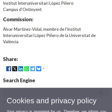
Institut Interuniversitari López Piñero
Campus d'Ontinyent
Commission:
Àlvar Martínez-Vidal, membre de l'Institut
Interuniversitari López Piñero de la Universitat de
València
Share:
Search Engine
Cookies and privacy policy
Advanced search
Your privacy is important for us. Therefore, we inform you