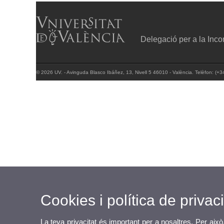
Delegació per a la Incor
© 2026 UV. - Avinguda Blasco Ibáñez, 13, Nivell 5 46010 - València. Telèfon: (+
Cookies i política de privaci
La teva privacitat és important per a nosaltres. Per això