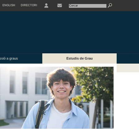
ENGLISH
DIRECTORI
USER
ssió a graus
Estudis de Grau