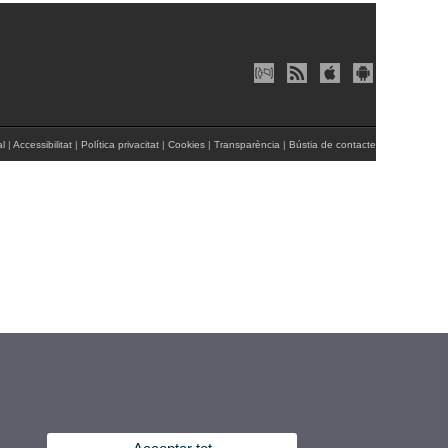
al
|
Accessibilitat
|
Política privacitat
|
Cookies
|
Transparència
|
Bústia de contacte