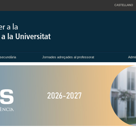
CASTELLANO
secundària
Jornades adreçades al professorat
Admi