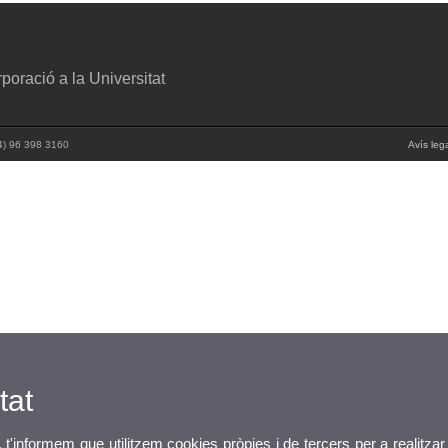
poració a la Universitat
34) 96 398 3160
Avís leg
tat
, t'informem que utilitzem cookies pròpies i de tercers per a realitzar