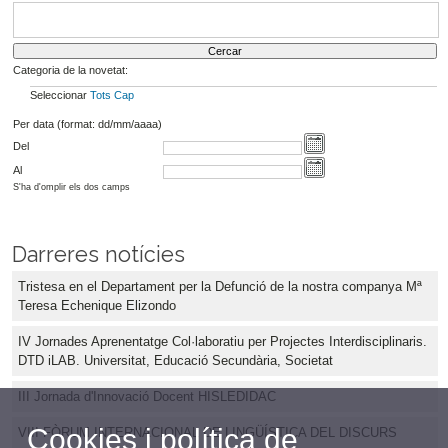
Categoria de la novetat:
Seleccionar
Tots
Cap
Per data (format: dd/mm/aaaa)
Del
Al
S'ha d'omplir els dos camps
Darreres notícies
Tristesa en el Departament per la Defunció de la nostra companya Mª
Teresa Echenique Elizondo
IV Jornades Aprenentatge Col·laboratiu per Projectes Interdisciplinaris.
DTD iLAB. Universitat, Educació Secundària, Societat
III Jornada d'Innovació Docent HISLEDIDAC
Cookies i política de
VIII FÒRUM INTERNACIONAL DE LINGÜÍSTICA DEL DISCURS