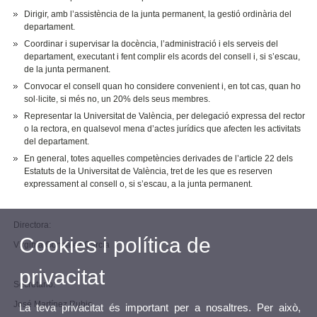
Dirigir, amb l’assistència de la junta permanent, la gestió ordinària del
departament.
Coordinar i supervisar la docència, l’administració i els serveis del
departament, executant i fent complir els acords del consell i, si s’escau,
de la junta permanent.
Convocar el consell quan ho considere convenient i, en tot cas, quan ho
sol·licite, si més no, un 20% dels seus membres.
Representar la Universitat de València, per delegació expressa del rector
o la rectora, en qualsevol mena d’actes jurídics que afecten les activitats
del departament.
En general, totes aquelles competències derivades de l’article 22 dels
Estatuts de la Universitat de València, tret de les que es reserven
expressament al consell o, si s’escau, a la junta permanent.
Directora:
Cookies i política de
Virginia González García
privacitat
Secretario:
José Martínez Rubio
La teva privacitat és important per a nosaltres. Per això,