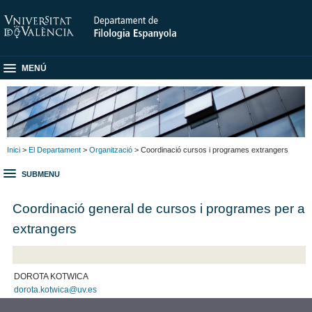
MENÚ
Inici
>
El Departament
>
Organització
> Coordinació cursos i programes extrangers
SUBMENU
Coordinació general de cursos i programes per a
extrangers
DOROTA KOTWICA
dorota.kotwica@uv.es