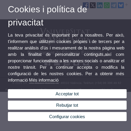
Cookies i política de
privacitat
La teva privacitat és important per a nosaltres. Per això,
t'informem que utilitzem cookies pròpies i de tercers per a
realitzar anàlisis d'ús i mesurament de la nostra pàgina web
Departament de Filologia Espanyola
amb la finalitat de personalitzar continguts,així com
proporcionar funcionalitats a les xarxes socials o analitzar el
nostre trànsit. Per a continuar accepta o modifica la
configuració de les nostres cookies. Per a obtenir més
informació
Més informació
© 2026 UV. - Av. Blasco Ibáñez, 32 46010 València. Telèfon: (+34) 96 386 48 62
Avís legal
|
Accessibilitat
|
Política privacitat
|
Cookies
|
Transparència
|
Bústia Departament
Acceptar tot
Rebutjar tot
Configurar cookies