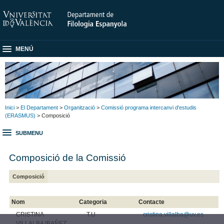
MENÚ
Inici
>
El Departament
>
Organització
>
Comissió programa intercanvi d'estudis
(ERASMUS)
> Composició
SUBMENU
Composició de la Comissió
Composició
Nom
Categoria
Contacte
CRISTINA
T.U
cristina.villalba@uv.es
VILLALBA IBAÑEZ