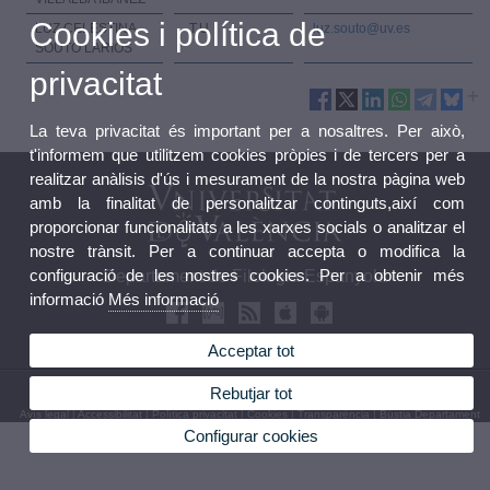
Cookies i política de
LUZ CELESTINA
T.U
luz.souto@uv.es
SOUTO LARIOS
privacitat
La teva privacitat és important per a nosaltres. Per això,
t'informem que utilitzem cookies pròpies i de tercers per a
realitzar anàlisis d'ús i mesurament de la nostra pàgina web
amb la finalitat de personalitzar continguts,així com
proporcionar funcionalitats a les xarxes socials o analitzar el
nostre trànsit. Per a continuar accepta o modifica la
configuració de les nostres cookies. Per a obtenir més
Departament de Filologia Espanyola
informació
Més informació
Acceptar tot
© 2026 UV. - Av. Blasco Ibáñez, 32 46010 València. Telèfon: (+34) 96 386 48 62
Rebutjar tot
Avís legal
|
Accessibilitat
|
Política privacitat
|
Cookies
|
Transparència
|
Bústia Departament
Configurar cookies