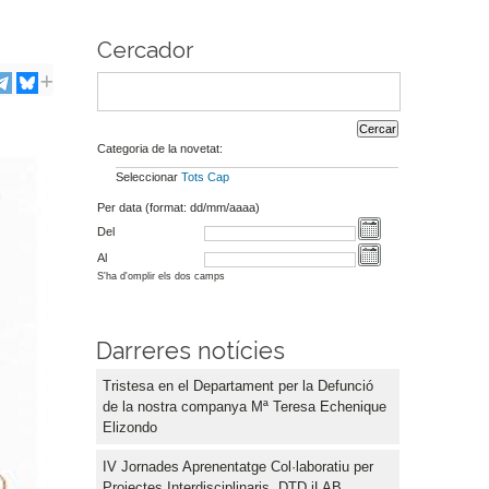
Cercador
Categoria de la novetat:
Seleccionar
Tots
Cap
Per data (format: dd/mm/aaaa)
Del
Al
S'ha d'omplir els dos camps
Darreres notícies
Tristesa en el Departament per la Defunció
de la nostra companya Mª Teresa Echenique
Elizondo
IV Jornades Aprenentatge Col·laboratiu per
Projectes Interdisciplinaris. DTD iLAB.