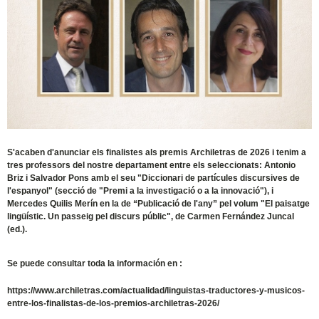
S'acaben d'anunciar els finalistes als premis Archiletras de 2026 i tenim a
tres professors del nostre departament entre els seleccionats: Antonio
Briz i Salvador Pons amb el seu "Diccionari de partícules discursives de
l'espanyol" (secció de "Premi a la investigació o a la innovació"), i
Mercedes Quilis Merín en la de “Publicació de l'any” pel volum "El paisatge
lingüístic. Un passeig pel discurs públic", de Carmen Fernández Juncal
(ed.).
Se puede consultar toda la información en :
https://www.archiletras.com/actualidad/linguistas-traductores-y-musicos-
entre-los-finalistas-de-los-premios-archiletras-2026/