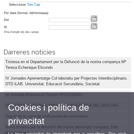
Seleccionar
Tots
Cap
Per data (format: dd/mm/aaaa)
Del
Al
S'ha d'omplir els dos camps
Darreres notícies
Tristesa en el Departament per la Defunció de la nostra companya Mª
Teresa Echenique Elizondo
IV Jornades Aprenentatge Col·laboratiu per Projectes Interdisciplinaris.
DTD iLAB. Universitat, Educació Secundària, Societat
III Jornada d'Innovació Docent HISLEDIDAC
Cookies i política de
VIII FÒRUM INTERNACIONAL DE LINGÜÍSTICA DEL DISCURS
Suport de la vaga de professorat de secundària
privacitat
Molta tristesa per la defunció del nostre benvolgut company Julio
Alonso Asenjo
La teva privacitat és important per a nosaltres. Per això,