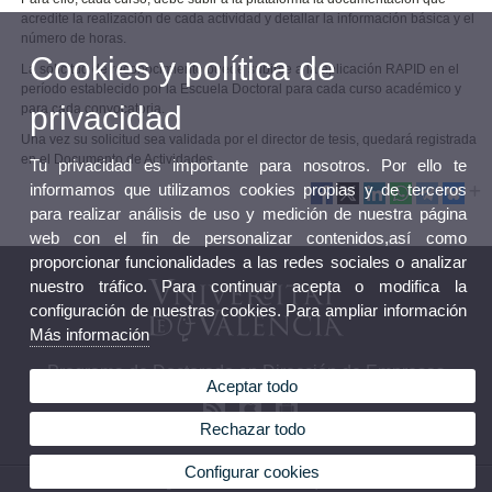
acredite la realización de cada actividad y detallar la información básica y el
número de horas.
Cookies y política de
La solicitud de reconocimiento puede subirse a la aplicación RAPID en el
período establecido por la Escuela Doctoral para cada curso académico y
privacidad
para cada convocatoria.
Una vez su solicitud sea validada por el director de tesis, quedará registrada
en el Documento de Actividades.
Tu privacidad es importante para nosotros. Por ello te
informamos que utilizamos cookies propias y de terceros
para realizar análisis de uso y medición de nuestra página
web con el fin de personalizar contenidos,así como
proporcionar funcionalidades a las redes sociales o analizar
nuestro tráfico. Para continuar acepta o modifica la
configuración de nuestras cookies. Para ampliar información
Más información
Programa de Doctorado en Dirección de Empresas
Aceptar todo
Rechazar todo
Configurar cookies
© 2026 UV. - Avda. Tarongers, s/n. 46022 Valencia. España. Teléfono: 963 828 312