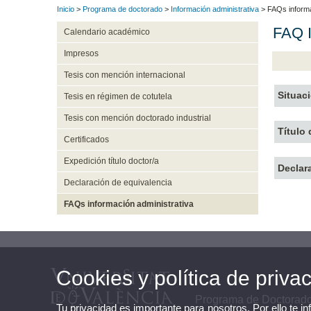
Inicio
>
Programa de doctorado
>
Información administrativa
> FAQs informa
FAQ I
Calendario académico
Impresos
Tesis con mención internacional
Situac
Tesis en régimen de cotutela
Tesis con mención doctorado industrial
Título
Certificados
Expedición título doctor/a
Declar
Declaración de equivalencia
FAQs información administrativa
Cookies y política de priva
Programa de Doctorado 
Tu privacidad es importante para nosotros. Por ello te i