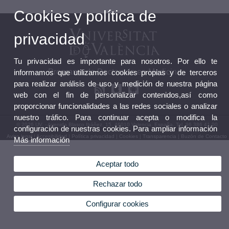
Cookies y política de
privacidad
Tu privacidad es importante para nosotros. Por ello te
Programa de Doctorado en Medicina
informamos que utilizamos cookies propias y de terceros
para realizar análisis de uso y medición de nuestra página
web con el fin de personalizar contenidos,así como
proporcionar funcionalidades a las redes sociales o analizar
nuestro tráfico. Para continuar acepta o modifica la
© 2026 UV. - Avenida Blasco Ibáñez, 15. 46010 Valencia. España. Tel. 96 386 41 00
configuración de nuestras cookies. Para ampliar información
Aviso legal
|
Accesibilidad
|
Política privacidad
|
Cookies
|
Transparencia
|
Buzón de Contacto
Más información
Aceptar todo
Rechazar todo
Configurar cookies