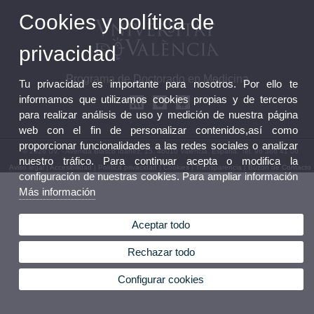
Cookies y política de
privacidad
Programa de Doctorado en Medicina
Tu privacidad es importante para nosotros. Por ello te
informamos que utilizamos cookies propias y de terceros
para realizar análisis de uso y medición de nuestra página
web con el fin de personalizar contenidos,así como
proporcionar funcionalidades a las redes sociales o analizar
© 2026 UV. - Avenida Blasco Ibáñez, 15. 46010 Valencia. España. Tel. 96 386 41 00
nuestro tráfico. Para continuar acepta o modifica la
Aviso legal
|
Accesibilidad
|
Política privacidad
|
Cookies
|
Transparencia
|
Buzón de Contacto
configuración de nuestras cookies. Para ampliar información
Más información
Aceptar todo
Rechazar todo
Configurar cookies