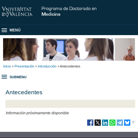
MENÚ
Inicio
>
Presentación
>
Introducción
> Antecedentes
SUBMENU
Antecedentes
Información próximamente disponible