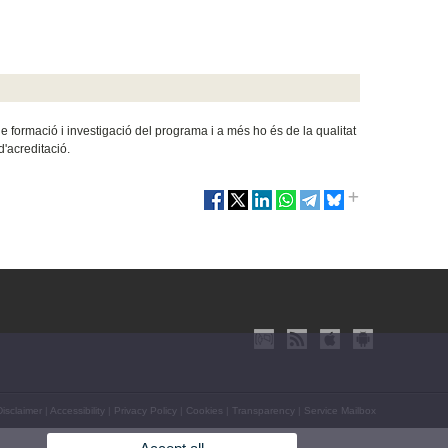
formació i investigació del programa i a més ho és de la qualitat
d'acreditació.
isclaimer
|
Accessibility
|
Privacy Policy
|
Cookies
|
Transparency
|
Service Mailbox