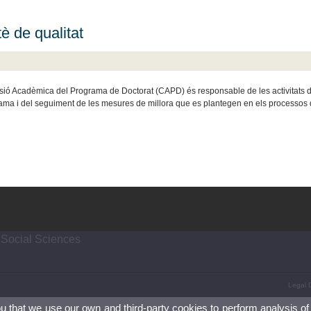
è de qualitat
ió Acadèmica del Programa de Doctorat (CAPD) és responsable de les activitats de 
ama i del seguiment de les mesures de millora que es plantegen en els processos 
 Social Sciences
Legal D
ou that we use our own and third-party cookies to perform analysis of