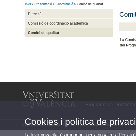
Inici
>
Presentació
>
Coordinació
> Comitè de qualitat
Comit
Direcció
Comissió de coordinació acadèmica
Comitè de qualitat
La Comiss
del Progr
Programa de Doctorat e
Cookies i política de privaci
© 2026 UV. - Avinguda Tarongers, 4b. 46021 València.Tel.: 963 828 500
La teva privacitat és important per a nosaltres. Per això