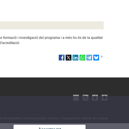
formació i investigació del programa i a més ho és de la qualitat
d'acreditació.
al
|
Accessibilitat
|
Política privacitat
|
Cookies
|
Transparència
|
Bústia de contacte