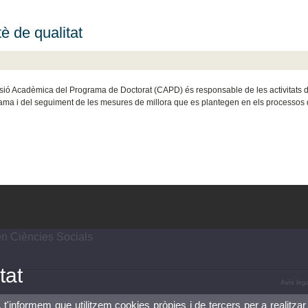
è de qualitat
ió Acadèmica del Programa de Doctorat (CAPD) és responsable de les activitats de 
ama i del seguiment de les mesures de millora que es plantegen en els processos 
n Ciències Socials
tat
Avís leg
, t'informem que utilitzem cookies pròpies i de tercers per a realitzar