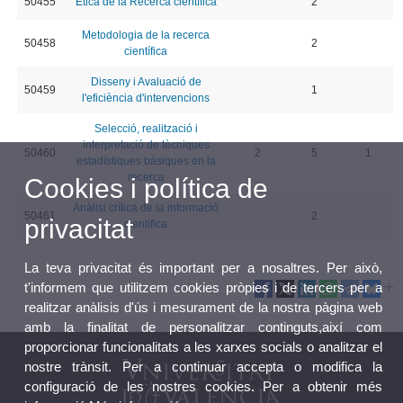
50455
Ètica de la Recerca científica
2
Metodologia de la recerca
50458
2
científica
Disseny i Avaluació de
50459
1
l'eficiència d'intervencions
Selecció, realització i
interpretació de tècniques
50460
2
5
1
estadístiques bàsiques en la
recerca
Cookies i política de
Anàlisi crítica de la informació
50461
2
privacitat
científica
La teva privacitat és important per a nosaltres. Per això,
t'informem que utilitzem cookies pròpies i de tercers per a
realitzar anàlisis d'ús i mesurament de la nostra pàgina web
amb la finalitat de personalitzar continguts,així com
proporcionar funcionalitats a les xarxes socials o analitzar el
nostre trànsit. Per a continuar accepta o modifica la
configuració de les nostres cookies. Per a obtenir més