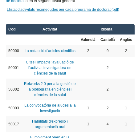
de doctorat
o en el següent llistat general:
Llistat d'activitats reconegudes per cada programa de doctorat (pdf)
Codi
Activitat
Idioma
Valencià
Castellà
Anglés
50000
La redacció d'articles científics
2
9
2
Cites i impacte: avaluació de
50001
l'activitat investigadora en
2
ciències de la salut
Refworks 2.0 per a la gestió de
50002
la bibliografia en ciències i
2
ciències de la salut
La convocatòria de ajudes a la
50003
1
2
1
investigació
Habilitats d'expresió i
50017
1
4
1
argumentació oral
El moviment open en la