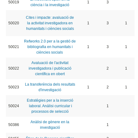
50019
1
3
ciència i la investigació
Cites i impacte: avaluació de
50020
la activitat investigadora en
1
3
1
humanitats i ciències socials
Refworks 2.0 per a la gestió de
50021
bibliografia en humanitats i
1
3
1
ciències socials
Avaluació de l'activitat
50022
investigadora i publicació
2
1
científica en obert
La transferència dels resultats
50023
1
2
1
d'investigació
Estratègies per a la inserció
50024
laboral. Análisi curricular i
1
processos de selecció
Anàlisi de gènere en la
50386
1
investigació