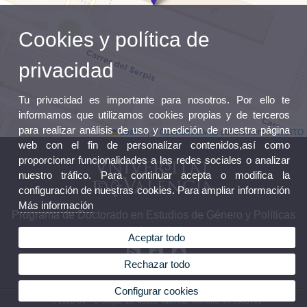
Cookies y política de
privacidad
Tu privacidad es importante para nosotros. Por ello te
informamos que utilizamos cookies propias y de terceros
para realizar análisis de uso y medición de nuestra página
Leaflet
|
©
OpenStreetMap
contributors ©
CARTO
web con el fin de personalizar contenidos,así como
proporcionar funcionalidades a las redes sociales o analizar
nuestro tráfico. Para continuar acepta o modifica la
configuración de nuestras cookies. Para ampliar información
Más información
Programa de Doctorado en Estudios de Género y Políticas
de Igualdad
Aceptar todo
Rechazar todo
Configurar cookies
© 2026 UV. - c/ Serpis, 29. 46022 Valencia. Teléfono: 96 3983795