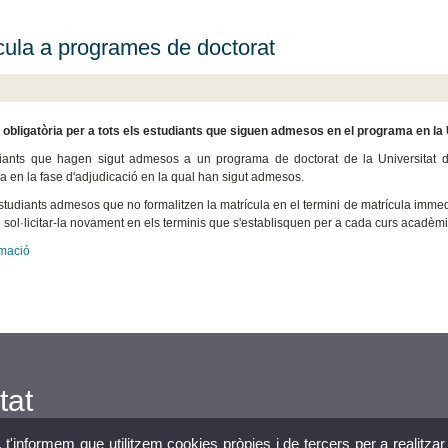
cula a programes de doctorat
 obligatòria per a tots els estudiants que siguen admesos en el programa en la U
iants que hagen sigut admesos a un programa de doctorat de la Universitat de
 en la fase d'adjudicació en la qual han sigut admesos.
studiants admesos que no formalitzen la matrícula en el termini de matrícula immed
 sol·licitar-la novament en els terminis que s'establisquen per a cada curs acadèmi
rmació
tat
, t'informem que utilitzem cookies pròpies i de tercers per a realitzar