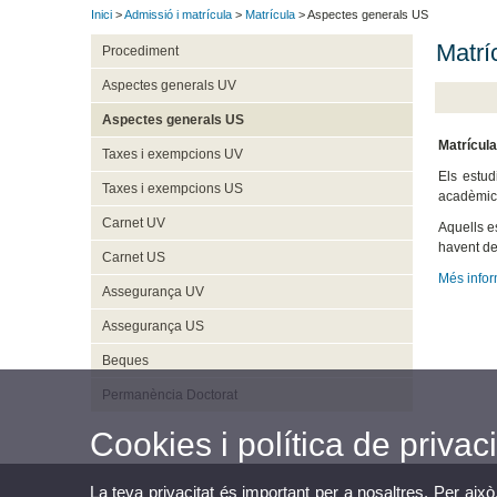
Inici
>
Admissió i matrícula
>
Matrícula
> Aspectes generals US
Matrí
Procediment
Aspectes generals UV
Aspectes generals US
Matrícula
Taxes i exempcions UV
Els estud
Taxes i exempcions US
acadèmica
Carnet UV
Aquells e
havent de
Carnet US
Més info
Assegurança UV
Assegurança US
Beques
Permanència Doctorat
Cookies i política de privaci
La teva privacitat és important per a nosaltres. Per això