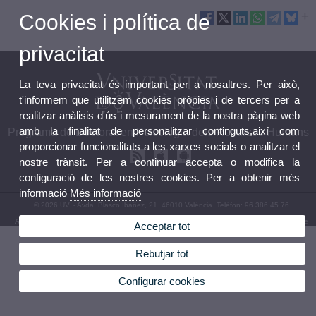
Cookies i política de
privacitat
La teva privacitat és important per a nosaltres. Per això,
t'informem que utilitzem cookies pròpies i de tercers per a
realitzar anàlisis d'ús i mesurament de la nostra pàgina web
amb la finalitat de personalitzar continguts,així com
Programa de Doctorat en Psicologia dels Recursos Humans
proporcionar funcionalitats a les xarxes socials o analitzar el
nostre trànsit. Per a continuar accepta o modifica la
configuració de les nostres cookies. Per a obtenir més
informació
Més informació
© 2026 UV. - Avda. Blasco Ibáñez, 21. 46010 València. Telèfon: 96 386 45 76
Avís legal
|
Accessibilitat
|
Política privacitat
|
Cookies
|
Transparència
|
Bústia de contacte
Acceptar tot
Rebutjar tot
Configurar cookies