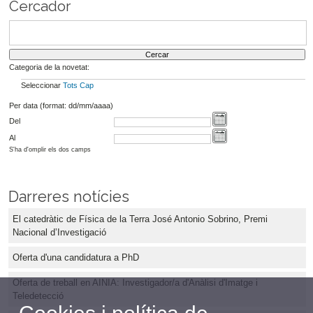
Cercador
Categoria de la novetat:
Seleccionar
Tots
Cap
Per data (format: dd/mm/aaaa)
Del
Al
S'ha d'omplir els dos camps
Darreres notícies
El catedràtic de Física de la Terra José Antonio Sobrino, Premi
Nacional d’Investigació
Oferta d'una candidatura a PhD
Oferta de treball en AINIA: Investigador/a d'Anàlisi d'Imatge i
Teledetecció