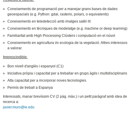
Coneixements de programació per a manejar grans bases de dades
geoespacials (e.g. Python: gdal, rasterio, polars, o equivalents)
Coneixements en teledetecció amb imatges satèl·lit
Coneixements en tècniques de modelatge (e.g. machine or deep learning)
Familiaritat amb High Processing Clústers i computació en el núvol
Coneixements en agricultura i/o ecologia de la vegetació. Altres interessos
a valorar.
Imprescindible:
Bon nivell d'anglès i espanyol (C1)
Iniciativa pròpia i capacitat per a treballar en grups àgils i multidisciplinaris
Alta capacitat per a incorporar noves tecnologies.
Permís de treball a Espanya
Interessats, manar brevíssim CV (2 pàg. màx.) i un petit paràgraf amb idea de
recerca a:
javier.muro@ie.edu