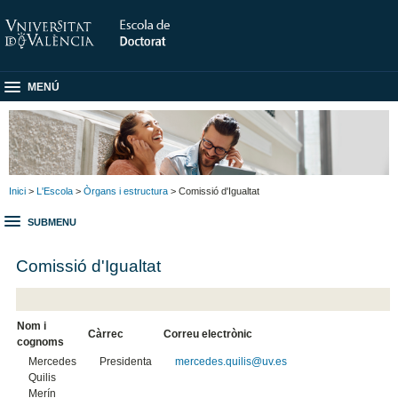
MENÚ
Inici
>
L'Escola
>
Òrgans i estructura
> Comissió d'Igualtat
SUBMENU
Comissió d'Igualtat
Nom i
Càrrec
Correu electrònic
cognoms
Mercedes
Presidenta
mercedes.quilis@uv.es
Quilis
Merín