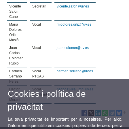
Vicente
Secretari
vicente.safon@uv.es
Safón
Cano
María
Vocal
m.dolores.ortiz@uv.es
Dolores
Ortiz
Masià
Juan
Vocal
juan.colomer@uv.es
Carlos
Colomer
Rubio
Carmen
Vocal
carmen.serrano@uv.es
Serrano
PTGAS
Pérez
Héctor
Vocal
hecbos2@alumni.uv.es
Cookies i política de
Bosch
Estudiant
Morant
privacitat
La teva privacitat és important per a nosaltres. Per això,
t'informem que utilitzem cookies pròpies i de tercers per a