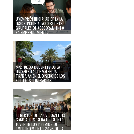
UVEMPRÉN INICIA: ABIERTA LA
INSCRIPCIÓN A LAS SESIONES
GRUPALES DE ASESORAMIENTO
EN EMPRENDIMIENTO
27/07/26
MÁS DE 30 DOCENTES DE LA
UNIVERSITAT DE VALÈNCIA
TRABAJAN EN EL DISEÑO DE LOS
FUTUROS ITINERARIOS
FORMATIVOS DE
EMPRENDIMIENTO DURANTE
PREINCUBALAB 2026
13/07/26
EL RECTOR DE LA UV, JUAN LUIS
GANDÍA, RESPALDA EL TALENTO
JOVEN EN LOS PREMIOS DE
EMPRENDIMIENTO 2026 DE LA
RED DE PREINCUBADORAS DE LA