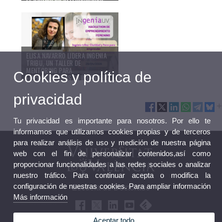
SOBRE RONDAS DE
FINANCIACIÓN, QUE SE
CELEBRARÁ LOS PRÓXIMOS 7 Y 8
DE MAYO
23/04/26
ELISA NAVARRO LIDERA INGENIA
TRIBU, UN TALLER DE
MENTORING PARA
Cookies y política de
EMPRENDEDORAS EN INGENIA UV
20/04/26
privacidad
Tu privacidad es importante para nosotros. Por ello te
informamos que utilizamos cookies propias y de terceros
para realizar análisis de uso y medición de nuestra página
web con el fin de personalizar contenidos,así como
proporcionar funcionalidades a las redes sociales o analizar
nuestro tráfico. Para continuar acepta o modifica la
configuración de nuestras cookies. Para ampliar información
Escuela de Doctorado
Más información
Aceptar todo