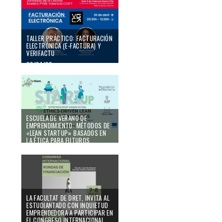
DOCTORADO DE LA UV DOTADO
CON 10.000 € EN AYUDAS
14/05/26
TALLER PRÁCTICO: FACTURACIÓN
ELECTRÓNICA (E-FACTURA) Y
VERIFACTU
29/04/26
ESCUELA DE VERANO DE
EMPRENDIMIENTO: MÉTODOS DE
«LEAN STARTUP» BASADOS EN
LA ÉTICA PARA FUTUROS
EMPRENDEDORES
27/04/26
LA FACULTAT DE DRET, INVITA AL
ESTUDIANTADO CON INQUIETUD
EMPRENDEDORA A PARTICIPAR EN
EL CONGRESO INTERNACIONAL