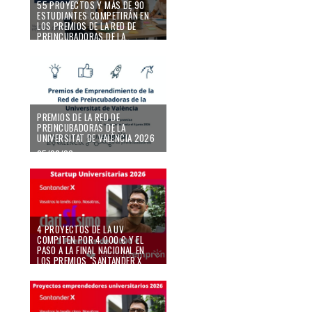
55 PROYECTOS Y MÁS DE 90
ESTUDIANTES COMPETIRÁN EN
LOS PREMIOS DE LA RED DE
PREINCUBADORAS DE LA
UNIVERSITAT DE VALÈNCIA
12/06/26
PREMIOS DE LA RED DE
PREINCUBADORAS DE LA
UNIVERSITAT DE VALÈNCIA 2026
05/06/26
4 PROYECTOS DE LA UV
COMPITEN POR 4.000 € Y EL
PASO A LA FINAL NACIONAL EN
LOS PREMIOS "SANTANDER X
SPAIN AWARDS - STARTUP
UNIVERSITARIA 2026"
01/06/26