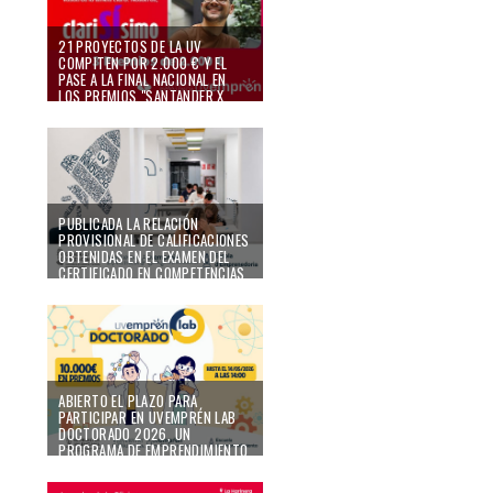
21 PROYECTOS DE LA UV
COMPITEN POR 2.000 € Y EL
PASE A LA FINAL NACIONAL EN
LOS PREMIOS "SANTANDER X
SPAIN AWARDS - PROYECTOS
EMPRENDEDORES
UNIVERSITARIOS 2026"
01/06/26
PUBLICADA LA RELACIÓN
PROVISIONAL DE CALIFICACIONES
OBTENIDAS EN EL EXAMEN DEL
CERTIFICADO EN COMPETENCIAS
TRANSVERSALES
EMPRENDEDORAS INNOVADORAS
DE LA UV
20/05/26
ABIERTO EL PLAZO PARA
PARTICIPAR EN UVEMPRÉN LAB
DOCTORADO 2026, UN
PROGRAMA DE EMPRENDIMIENTO
PARA DESARROLLAR LAS IDEAS DE
NEGOCIO DEL ESTUDIANTADO DE