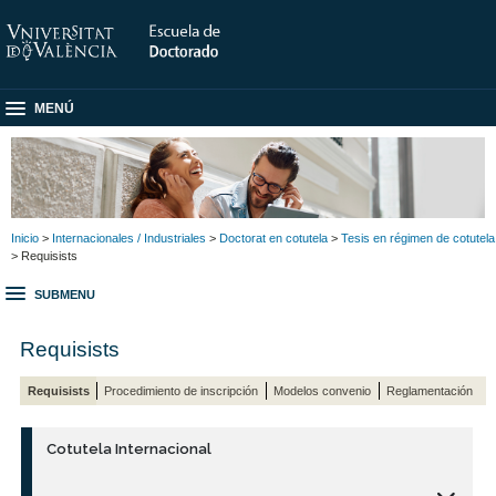
MENÚ
Inicio
>
Internacionales / Industriales
>
Doctorat en cotutela
>
Tesis en régimen de cotutela
> Requisists
SUBMENU
Requisists
Requisists
Procedimiento de inscripción
Modelos convenio
Reglamentación
Cotutela Internacional