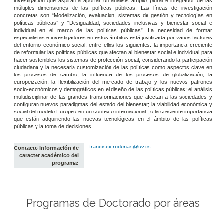
investigación que aspiran a aportar un análisis amplio, plural e integrador de las
múltiples dimensiones de las políticas públicas. Las líneas de investigación
concretas son “Modelización, evaluación, sistemas de gestión y tecnologías en
políticas públicas” y “Desigualdad, sociedades inclusivas y bienestar social e
individual en el marco de las políticas públicas”. La necesidad de formar
especialistas e investigadores en estos ámbitos está justificada por varios factores
del entorno económico-social, entre ellos los siguientes: la importancia creciente
de reformular las políticas públicas que afectan al bienestar social e individual para
hacer sostenibles los sistemas de protección social, considerando la participación
ciudadana y la necesaria customización de las políticas como aspectos clave en
los procesos de cambio; la influencia de los procesos de globalización, la
europeización, la flexibilización del mercado de trabajo y los nuevos patrones
socio-económicos y demográficos en el diseño de las políticas públicas; el análisis
multidisciplinar de las grandes transformaciones que afectan a las sociedades y
configuran nuevos paradigmas del estado del bienestar; la viabilidad económica y
social del modelo Europeo en un contexto internacional ; o la creciente importancia
que están adquiriendo las nuevas tecnológicas en el ámbito de las políticas
públicas y la toma de decisiones.
francisco.rodenas@uv.es
Contacto información de
caracter académico del
programa:
Programas de Doctorado por áreas