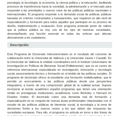
psicología, la tecnología, la economía, la ciencia política y la educación, facilitando
procesos de transferencia hacia la sociedad, la administración y el mercado para
responder a las prioridades y nuevos retos de las políticas públicas nacionales e
internacionales. El programa responde a la demanda social de políticas públicas
basadas en criterios contrastados y transparentes, que requieren un alto nivel de
especialización y formación para todos aquellos que participan en su proceso de
diseño, implementación y evaluación. Este programa pretende poner de relieve
que la política pública es hoy uno de los ejes de nuestras sociedades,
desempeñando una función esencial en todas las esferas que afectan
directamente a los ciudadanos.
Descripción:
Este Programa de Doctorado Interuniversitario es el resultado del convenio de
colaboración entre la Universitat de València y la Universitat Jaume I Castelló. En
la Universitat de València la entidad coordinadora será el Instituto Universitario de
Investigación en Políticas de Bienestar Social (Polibienestar), que es un centro de
referencia internacional, especializado en investigación, innovación y tecnología
social, asesoramiento técnico y formación en el ámbito de las políticas sociales. El
programa de doctorado ofrece al estudiante una formación multidisciplinar, que le
permite un acercamiento a las políticas públicas desde una perspectiva
integradora, a través de una comprensión global de la realidad actual. Supone
incorporar al mundo académico español programas que tienen una orientación
similar en prestigiosas instituciones académicas como Berkeley o Harvard en
Estados Unidos. El doctorado cubre una demanda real de formación y
especialización en un conjunto de nuevas áreas profesionales relacionadas con el
estudio de las políticas públicas de bienestar social, la tecnología y la toma de
decisiones frente a los nuevos restos a los que deben dar respuesta las
sociedades europeas. Para ello, el programa se articula en torno a dos líneas de