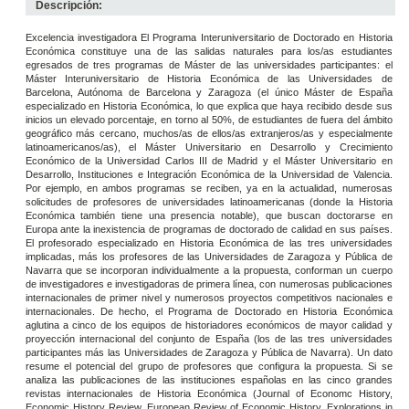
Descripción:
Excelencia investigadora El Programa Interuniversitario de Doctorado en Historia
Económica constituye una de las salidas naturales para los/as estudiantes
egresados de tres programas de Máster de las universidades participantes: el
Máster Interuniversitario de Historia Económica de las Universidades de
Barcelona, Autónoma de Barcelona y Zaragoza (el único Máster de España
especializado en Historia Económica, lo que explica que haya recibido desde sus
inicios un elevado porcentaje, en torno al 50%, de estudiantes de fuera del ámbito
geográfico más cercano, muchos/as de ellos/as extranjeros/as y especialmente
latinoamericanos/as), el Máster Universitario en Desarrollo y Crecimiento
Económico de la Universidad Carlos III de Madrid y el Máster Universitario en
Desarrollo, Instituciones e Integración Económica de la Universidad de Valencia.
Por ejemplo, en ambos programas se reciben, ya en la actualidad, numerosas
solicitudes de profesores de universidades latinoamericanas (donde la Historia
Económica también tiene una presencia notable), que buscan doctorarse en
Europa ante la inexistencia de programas de doctorado de calidad en sus países.
El profesorado especializado en Historia Económica de las tres universidades
implicadas, más los profesores de las Universidades de Zaragoza y Pública de
Navarra que se incorporan individualmente a la propuesta, conforman un cuerpo
de investigadores e investigadoras de primera línea, con numerosas publicaciones
internacionales de primer nivel y numerosos proyectos competitivos nacionales e
internacionales. De hecho, el Programa de Doctorado en Historia Económica
aglutina a cinco de los equipos de historiadores económicos de mayor calidad y
proyección internacional del conjunto de España (los de las tres universidades
participantes más las Universidades de Zaragoza y Pública de Navarra). Un dato
resume el potencial del grupo de profesores que configura la propuesta. Si se
analiza las publicaciones de las instituciones españolas en las cinco grandes
revistas internacionales de Historia Económica (Journal of Economc History,
Economic History Review, European Review of Economic History, Explorations in