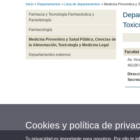
Inicio
>
Departamentos
>
Lista de departamentos
> Medicina Preventiva y Sa
Depar
Farmacia y Tecnología Farmacéutica y
Parasitología
Toxic
Farmacología
Medicina Preventiva y Salud Pública, Ciencias de
la Alimentación, Toxicología y Medicina Legal
Facultat
Departamentos externos
Av. Vic
46100 B
Direcc
Secret
Cookies y política de priva
Tu privacidad es importante para nosotros. Por ello te i