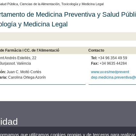
lud Pública, Ciencias de la Alimentación, Toxicología y Medicina Legal
tamento de Medicina Preventiva y Salud Públic
ología y Medicina Legal
 de Farmàcia i CC. de l'Alimentació
Contacto
ent Andrés Estellés, 22
Tel:
+34 96 354 49 59
urjassot. València
Fax:
+34 9635 44284
ión:
Juan C. Moltó Cortés
www.uv.es/medprevent
aria:
Carolina Ortega Azorín
dep.medicina.preventiva@
cidad
nformamos que utilizamos cookies propias y de terceros para realizar