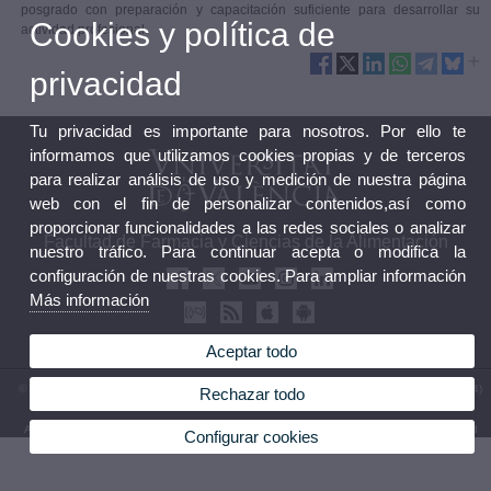
posgrado con preparación y capacitación suficiente para desarrollar su
Cookies y política de
actividad profesional.
privacidad
Tu privacidad es importante para nosotros. Por ello te
informamos que utilizamos cookies propias y de terceros
para realizar análisis de uso y medición de nuestra página
web con el fin de personalizar contenidos,así como
proporcionar funcionalidades a las redes sociales o analizar
Facultad de Farmacia y Ciencias de la Alimentación
nuestro tráfico. Para continuar acepta o modifica la
configuración de nuestras cookies. Para ampliar información
Más información
Aceptar todo
© 2026 UV. - Av. de Vicent Andrés Estellés 22 46100 Burjassot. Valencia. España. Tel (+34)
Rechazar todo
963 86 41 00
Aviso legal
|
Accesibilidad
|
Política privacidad
|
Cookies
|
Transparencia
|
Buzón Facultad
Configurar cookies