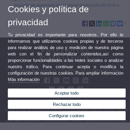
Evolución del seguimento de la Carta de Servicios del año 2018 al
Cookies y política de
2024
privacidad
Tu privacidad es importante para nosotros. Por ello te
informamos que utilizamos cookies propias y de terceros
para realizar análisis de uso y medición de nuestra página
web con el fin de personalizar contenidos,así como
proporcionar funcionalidades a las redes sociales o analizar
nuestro tráfico. Para continuar acepta o modifica la
Facultad de Farmacia y Ciencias de la Alimentación
configuración de nuestras cookies. Para ampliar información
Más información
Aceptar todo
Rechazar todo
© 2026 UV. - Av. de Vicent Andrés Estellés 22 46100 Burjassot. Valencia. España. Tel (+34)
963 86 41 00
Configurar cookies
Aviso legal
|
Accesibilidad
|
Política privacidad
|
Cookies
|
Transparencia
|
Buzón Facultad