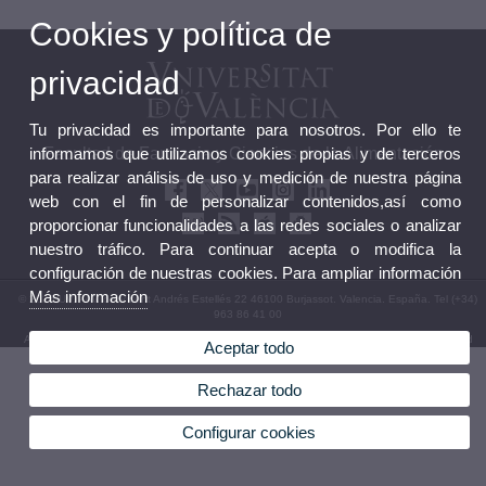
Cookies y política de
privacidad
Tu privacidad es importante para nosotros. Por ello te
informamos que utilizamos cookies propias y de terceros
Facultad de Farmacia y Ciencias de la Alimentación
para realizar análisis de uso y medición de nuestra página
web con el fin de personalizar contenidos,así como
proporcionar funcionalidades a las redes sociales o analizar
nuestro tráfico. Para continuar acepta o modifica la
configuración de nuestras cookies. Para ampliar información
Más información
© 2026 UV. - Av. de Vicent Andrés Estellés 22 46100 Burjassot. Valencia. España. Tel (+34)
963 86 41 00
Aviso legal
|
Accesibilidad
|
Política privacidad
|
Cookies
|
Transparencia
|
Buzón Facultad
Aceptar todo
Rechazar todo
Configurar cookies