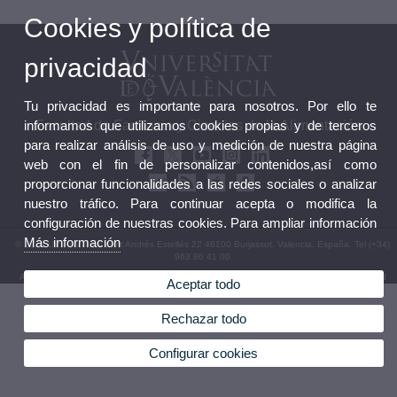
Cookies y política de
privacidad
Tu privacidad es importante para nosotros. Por ello te
informamos que utilizamos cookies propias y de terceros
Facultad de Farmacia y Ciencias de la Alimentación
para realizar análisis de uso y medición de nuestra página
web con el fin de personalizar contenidos,así como
proporcionar funcionalidades a las redes sociales o analizar
nuestro tráfico. Para continuar acepta o modifica la
configuración de nuestras cookies. Para ampliar información
Más información
© 2026 UV. - Av. de Vicent Andrés Estellés 22 46100 Burjassot. Valencia. España. Tel (+34)
963 86 41 00
Aviso legal
|
Accesibilidad
|
Política privacidad
|
Cookies
|
Transparencia
|
Buzón Facultad
Aceptar todo
Rechazar todo
Configurar cookies