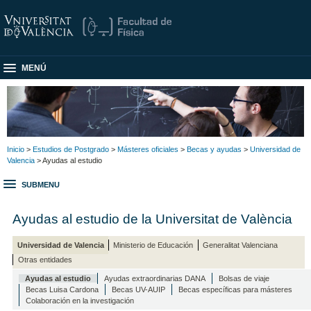
MENÚ
Inicio
>
Estudios de Postgrado
>
Másteres oficiales
>
Becas y ayudas
>
Universidad de
Valencia
> Ayudas al estudio
SUBMENU
Ayudas al estudio de la Universitat de València
Universidad de Valencia
Ministerio de Educación
Generalitat Valenciana
Otras entidades
Ayudas al estudio
Ayudas extraordinarias DANA
Bolsas de viaje
Becas Luisa Cardona
Becas UV-AUIP
Becas específicas para másteres
Colaboración en la investigación