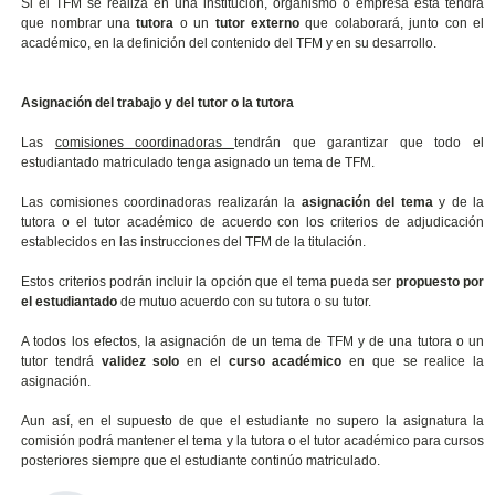
Si el TFM se realiza en una institución, organismo o empresa esta tendrá
que nombrar una
tutora
o un
tutor externo
que colaborará, junto con el
académico, en la definición del contenido del TFM y en su desarrollo.
Asignación del trabajo y del tutor o la tutora
Las
comisiones coordinadoras
tendrán que garantizar que todo el
estudiantado matriculado tenga asignado un tema de TFM.
Las comisiones coordinadoras realizarán la
asignación del tema
y de la
tutora o el tutor académico de acuerdo con los criterios de adjudicación
establecidos en las instrucciones del TFM de la titulación.
Estos criterios podrán incluir la opción que el tema pueda ser
propuesto por
el estudiantado
de mutuo acuerdo con su tutora o su tutor.
A todos los efectos, la asignación de un tema de TFM y de una tutora o un
tutor tendrá
validez solo
en el
curso académico
en que se realice la
asignación.
Aun así, en el supuesto de que el estudiante no supero la asignatura la
comisión podrá mantener el tema y la tutora o el tutor académico para cursos
posteriores siempre que el estudiante continúo matriculado.