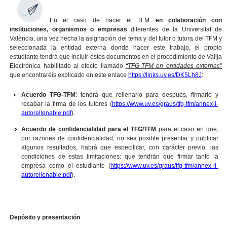
En el caso de hacer el TFM
en colaboración con
instituciones, organismos o empresas
diferentes de la Universitat de
València, una vez hecha la asignación del tema y del tutor o tutora del TFM y
seleccionada la entidad externa donde hacer este trabajo, el propio
estudiante tendrá que incluir estos documentos en el procedimiento de Valija
Electrónica habilitado al efecto llamado
“TFG-TFM en entidades externas”
que encontraréis explicado en este enlace
https://links.uv.es/DK5Lh8J
:
Acuerdo TFG-TFM
: tendrá que rellenarlo para después, firmarlo y
recabar la firma de los tutores (
https://www.uv.es/graus/tfg-tfm/annex-i-
autorellenable.pdf
).
Acuerdo de confidencialidad para el TFG/TFM
para el caso en que,
por razones de confidencialidad, no sea posible presentar y publicar
algunos resultados, habrá que especificar, con carácter previo, las
condiciones de estas limitaciones: que tendrán que firmar tanto la
empresa como el estudiante (
https://www.uv.es/graus/tfg-tfm/annex-ii-
autorellenable.pdf
).
Depósito y presentación