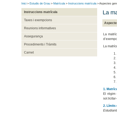
Inici
>
Estudis de Grau
>
Matrícula
>
Instruccions matrícula
> Aspectes gen
La mat
Instruccions matrícula
Taxes i exempcions
Aspecte
Reunions informatives
La matríc
Assegurança
d’exempci
Procediments i Tràmits
La matrícu
Carnet
1.
2.
3.
4.
5.
6.
7.
1. Matríc
El règim 
sol.licita
2. Límits
Estudiant