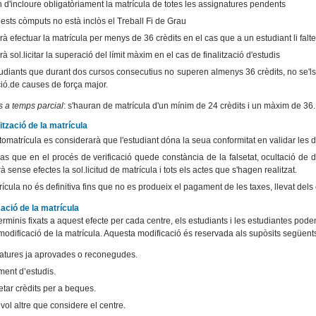
 d'incloure obligatòriament la matrícula de totes les assignatures pendents
ests còmputs no està inclòs el Treball Fi de Grau
à efectuar la matrícula per menys de 36 crèdits en el cas que a un estudiant li falte
à sol.licitar la superació del límit màxim en el cas de finalització d'estudis
tudiants que durant dos cursos consecutius no superen almenys 36 crèdits, no se'ls
ió.de causes de força major.
s a temps parcial
: s'hauran de matrícula d'un mínim de 24 crèdits i un màxim de 36.
ització de la matrícula
tomatrícula es considerarà que l'estudiant dóna la seua conformitat en validar les
as que en el procés de verificació quede constància de la falsetat, ocultació de d
 sense efectes la sol.licitud de matrícula i tots els actes que s'hagen realitzat.
ícula no és definitiva fins que no es produeix el pagament de les taxes, llevat dels
cació de la matrícula
erminis fixats a aquest efecte per cada centre, els estudiants i les estudiantes poden 
 modificació de la matrícula. Aquesta modificació és reservada als supòsits següen
atures ja aprovades o reconegudes.
ent d’estudis.
tar crèdits per a beques.
ol altre que considere el centre.