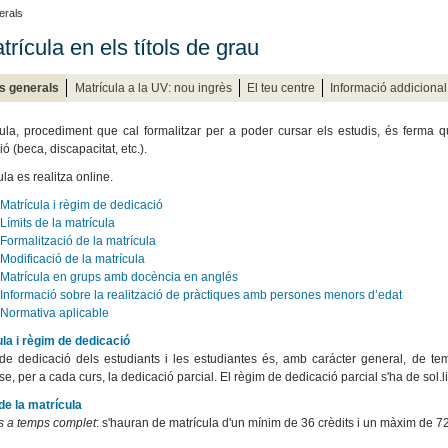
erals
rícula en els títols de grau
s generals
Matrícula a la UV: nou ingrès
El teu centre
Informació addicional
ula, procediment que cal formalitzar per a poder cursar els estudis, és ferma 
ó (beca, discapacitat, etc.).
la es realitza online.
Matrícula i règim de dedicació
Límits de la matrícula
Formalització de la matrícula
Modificació de la matrícula
Matrícula en grups amb docència en anglés
Informació sobre la realització de pràctiques amb persones menors d’edat
Normativa aplicable
ula i règim de dedicació
de dedicació dels estudiants i les estudiantes és, amb carácter general, de t
r-se, per a cada curs, la dedicació parcial. El règim de dedicació parcial s'ha de sol.
 de la matrícula
s a temps complet
: s'hauran de matrícula d'un mínim de 36 crèdits i un màxim de 72