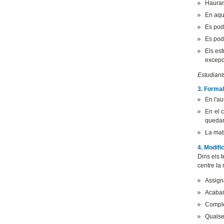
Hauran
En aqu
Es podr
Es podr
Els es
excepc
Estudiant
3. Formal
En l'au
En el c
quedarà
La matr
4. Modifi
Dins els t
centre la
Assign
Acabam
Comple
Qualsev