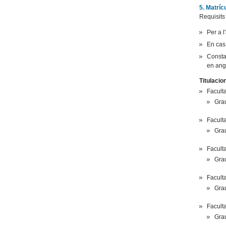
5. Matrí
Requisits
Per a 
En cas 
Consta
en ang
Titulacio
Facult
Grau
Facult
Gra
Facult
Gra
Faculta
Grau
Faculta
Gra