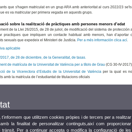
iants que s'hagen matriculat en un grup ARA amb anterioritat al curs 2022/23 se'l
e es va matricular per primera vegada en aquests grups.
mació sobre la realització de pràctiques amb persones menors d’edat
ment de la Llei 26/2015, de 28 de juliol, de modificació del sistema de protección a
ar practiques que impliquen un contacte habitual amb menors, han d’aportar ob
ts sexuals que expedeix el Ministeri de Justícia.
Per a més información clica ací
.
iva aplicable
2017, de 28 de diciembre, de la Generalitat, de tasas.
nt de matrícula de la Universitat de València per a títols de Grau
(CG 30-IV-2017)
ció de la Vicerectora d’Estudis de la Universitat de València
per la qual es no
ts amb la matrícula de l’estudiantat de titulacions oficials
tat
, t'informem que utilitzem cookies pròpies i de tercers per a realitzar
mb la finalitat de personalitzar continguts,així com proporcionar
e trànsit. Per a continuar accepta o modifica la configuració de les
a