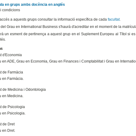
cula en grups ambs docència en anglés
 i condicions
l'accés a aquests grups consultar la informació específica de cada
facultat
.
del Grau en International Business s'haurà d'acreditar en el moment de la matrícul
rà un esment de pertinença a aquest grup en el Suplement Europeu al Títol si es 
lés.
ns
at d'Economia
 en ADE, Grau en Economia, Grau en Finances i Comptabilitat i Grau en Internati
at de Farmàcia
u en Farmàcia.
at de Medicina i Odontologia
u en Medicina.
t de Psicologia
 en Psicologia.
t de Dret
u en Dret.