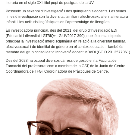
literaria en el siglo XXI, títol popi de postgrau de la UV.
Posseeix un sexenni d’Investigació i dos quinquennis docents. Les seues
línies d’investigació són la diversitat familiar i afectivosexual en la literatura
infantil i les actituds lingüístiques en l’aprenentatge de llengües.
És investigadora principal, des del 2021, del grup d’Investigació EDi
(Educació i diversitat LGTBIQ+_ GIUV2017-390), que té com a objectiu
principal la investigació interdisciplinària en relació a la diversitat familiar,
afectivosexual i de identitat de gènere en el context educatiu. I també és
membre del grup consolidat d’innovació docent InDoDi (GCID 23_2577061).
Des del 2023 ha ocupat diversos càrrecs de gestió en la Facultat de
Formació del professorat com a membre de la CAT, de la Junta de Centre,
Coordinadora de TFG i Coordinadora de Pràctiques de Centre.