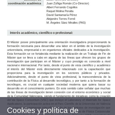
coordinación académica
Juan Zúñiga Román (Co-Director)
Albert Ferrando Cogollos
Raquel Molina Peralta
David Santamaría Pérez
Alejandro Torres Forné
M. Ángeles Sáez Miralles (PAS)
Interés académico, científico o profesional:
El Máster posee principalmente una orientación investigadora proporcionando la
formación necesaria para desarrollar una labor en el ámbito de la investigación
universitaria, empresarial o en organismos oficiales dedicados a la investigación.
Esta formación se ve fortalecida mediante la realización de un Trabajo de Fin de
Máster que se lleva a cabo en alguna de las líneas que ofrecen los grupos de
investigación que participan en el Máster y cuyo prestigio es conocido a nivel
nacional e internacional. Por tanto, desde el punto de vista científico y académico
el interés del Máster está directamente relacionado con la capacitación que
proporciona para la investigación en los sectores públicos y privados.
Adicionalmente, desde el punto de vista profesional, la transcendencia de la
contribución de la Física al desarrollo tecnológico, y por tanto a la formación de
tecnólogos, es crucial en cualquier sociedad moderna que quiera basar su
desarrollo en el conocimiento puntero. En este sentido cabe señalar que muchas
de las líneas de investigación tienen conexión con el entorno económico y social
de la Comunidad Valenciana, siendo el fundamento de iniciativas como la creación
del Val Space Consortium (VSC) que incluye el Laboratory of Materials for Space
Applications, la participación activa en el Parc Científic de la Universitat de València
y la creación de empresas spin-off a través de los institutos de investigación que
Cookies y política de
participan en el Programa de Doctorado Física: el Instituto de Física Corpuscular