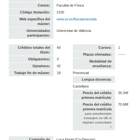
Centre:
Facultat de Física
Código titulación:
2150
Web específica del
www.uv.es/fisicaavanzada
máster:
Universidades
Universitat de València
participantes:
Créditos totales del
60
Cursos:
1
título:
Plazas ofertadas:
------
Obligatorios:
0
Modalidad de
Optativos:
42
enseñanza:
Trabajo fin de máster:
18
Presencial
Lengua docencia:
Castellano
Precio del crédito
35.34€
primera matrícula:
Precio del crédito
70.68€
primera matrícula
para estudiantado
extranjero no UE ni
régimen comunitario
:
Comisión de
Luca Fiorini (Co-Director)