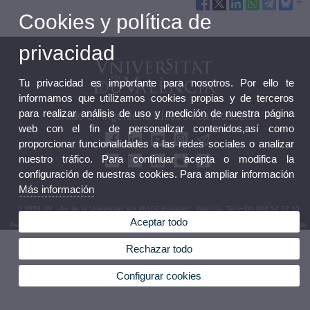
Cookies y política de
privacidad
Tu privacidad es importante para nosotros. Por ello te
informamos que utilizamos cookies propias y de terceros
para realizar análisis de uso y medición de nuestra página
Grado en Ingeniería Electrónica Industrial
web con el fin de personalizar contenidos,así como
proporcionar funcionalidades a las redes sociales o analizar
nuestro tráfico. Para continuar acepta o modifica la
configuración de nuestras cookies. Para ampliar información
Más información
© 2026 UV. - Av. de la Universitat, s/n 46100 Burjassot. Valencia. Tel (+34) 963 54 32 10
Aceptar todo
Aviso legal
|
Accesibilidad
|
Política privacidad
|
Cookies
|
Transparencia
|
Buzón de contacto
Rechazar todo
Configurar cookies