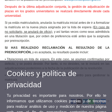
Después de la última adjudicación conjunta, la gestión de adjudicación de
plazas en los grados universitarios se realizará directamente desde cada
universidad.
Si ya estás matriculado/a, anularás la matrícula inicial antes de ir a formalizar
la matrícula en la nueva plaza asignada por la lista de espera
(En caso de
no solicitarlo, se anulará de oficio)
, y así tantas veces como seas admitido/a
en una titulación que, por orden de preferencia esté antes que la asignada
por preinscripción.
SI HAS REALIZADO RECLAMACIÓN AL RESULTADO DE LA
PREINSCRIPCIÓN,
y es aceptada, su resultado puede incluir:
• Titulaciones en lista de espera. En este caso, se asumen confirmadas por
defecto, y se podrá desistir. Por tanto, si no desistes, se te incluirá en las
adjudicaciones posteriores a la fecha de la publicación de la resolución.
Cookies y política de
• Titulación asignada. Ponte en contacto con el centro para gestionar la
matrícula.
privacidad
-
Tu privacidad es importante para nosotros. Por ello te
informamos que utilizamos cookies propias y de terceros
para realizar análisis de uso y medición de nuestra página
web con el fin de personalizar contenidos,así como