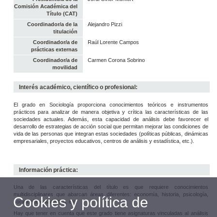
Comisión Académica del
Título (CAT)
Coordinador/a de la
Alejandro Pizzi
titulación
Coordinador/a de
Raúl Lorente Campos
prácticas externas
Coordinador/a de
Carmen Corona Sobrino
movilidad
Interés académico, científico o profesional:
El grado en Sociología proporciona conocimientos teóricos e instrumentos
prácticos para analizar de manera objetiva y crítica las características de las
sociedades actuales. Además, esta capacidad de análisis debe favorecer el
desarrollo de estrategias de acción social que permitan mejorar las condiciones de
vida de las personas que integran estas sociedades (políticas públicas, dinámicas
empresariales, proyectos educativos, centros de análisis y estadística, etc.).
Información práctica:
Una de las características del título es que requiere conocimientos
multidisciplinares que abarcan áreas diferentes: economía, historia, psicología,
Cookies y política de
sociología, estadística, etc.
Hay que tener en cuenta que este grado tiene asignaturas vinculadas al análisis