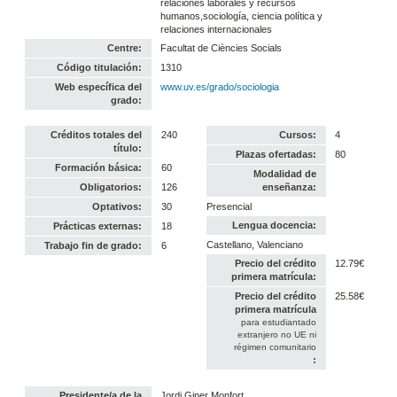
relaciones laborales y recursos
humanos,sociología, ciencia política y
relaciones internacionales
Centre:
Facultat de Ciències Socials
Código titulación:
1310
Web específica del
www.uv.es/grado/sociologia
grado:
Créditos totales del
240
Cursos:
4
título:
Plazas ofertadas:
80
Formación básica:
60
Modalidad de
Obligatorios:
126
enseñanza:
Optativos:
30
Presencial
Lengua docencia:
Prácticas externas:
18
Castellano, Valenciano
Trabajo fin de grado:
6
Precio del crédito
12.79€
primera matrícula:
Precio del crédito
25.58€
primera matrícula
para estudiantado
extranjero no UE ni
régimen comunitario
:
Presidente/a de la
Jordi Giner Monfort