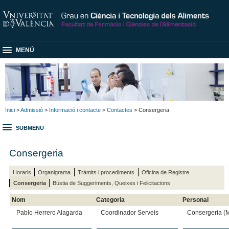
MENÚ
Inici
>
Admissió
>
Informació i contacte
>
Contactes
> Consergeria
SUBMENU
Consergeria
Horaris
Organigrama
Tràmits i procediments
Oficina de Registre
Consergeria
Bústia de Suggeriments, Queixes i Felicitacions
Nom
Categoria
Personal
Pablo Herrero Alagarda
Coordinador Serveis
Consergeria (