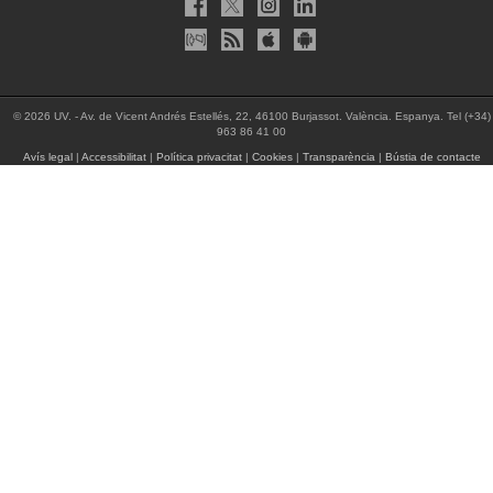
© 2026 UV. - Av. de Vicent Andrés Estellés, 22, 46100 Burjassot. València. Espanya. Tel (+34)
963 86 41 00
Avís legal
|
Accessibilitat
|
Política privacitat
|
Cookies
|
Transparència
|
Bústia de contacte