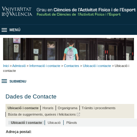
MENÚ
Inici
>
Admissió
>
Informació i contacte
>
Contactes
>
Ubicació i contacte
> Ubicació i
contacte
SUBMENU
Dades de Contacte
Ubicació i contacte
Horaris
Organigrama
Tràmits i procediments
Bústia de suggeriments, queixes i felicitacions
Ubicació i contacte
Ubicació
Plànols
Adreça postal: