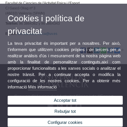
Facultat de Ciencies de l'Activitat Fisica i l'Esport
C/ Gascó Oliag nº 3
(46010) València (SPAIN)
Cookies i política de
Telèfon:
96 3864362 y 96 3864343
privacitat
E-mail:
fac.educacio.fisica@uv.es
La teva privacitat és important per a nosaltres. Per això,
t'informem que utilitzem cookies pròpies i de tercers per a
realitzar anàlisis d'ús i mesurament de la nostra pàgina web
amb la finalitat de personalitzar continguts,així com
proporcionar funcionalitats a les xarxes socials o analitzar el
nostre trànsit. Per a continuar accepta o modifica la
configuració de les nostres cookies. Per a obtenir més
informació
Més informació
Grau en Ciències de l’Activitat Física i de l’Esport
Acceptar tot
Rebutjar tot
Configurar cookies
© 2026 UV. - C/ Gascó Oliag nº 3, 46010 Valencia.Tel.: 96 386 43 62 / 96 386 43 43