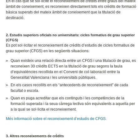
En el cas que se sol·licite el reconeixement de crèdits entre graus del mateix
àmbit de coneixement, es reconeixen directament tots els crèdits de formació
bàsica superats del mateix àmbit de coneixement que la titulació de
destinació.
2. Estudis superiors oficials no universitaris: cicles formatius de grau superior
(CFGS)
Es pot sol·licitar el reconeixement de crèdits d’estudis de cicles formatius de
grau superior (CFGS) en les següents situacions:
Quan existeix una relació directa entre un CFGS i una titulació de grau, es
reconeixen 30 crèdits ECTS en la titulació de grau segons la taula
d’equivalències recollida en el Conveni de col·laboració entre la
Generalitat Valenciana i les universitats públiques.
En els casos recollits en els “antecedents de reconeixement” de cada
facultat o escola.
Quan es puga acreditar que els continguts i les competències de la
formació superada i la seua càrrega lectiva són equivalents a aquella per
a la qual se sol·licita el reconeixement.
Més informació sobre el reconeixement d’estudis de CFGS.
3. Altres reconeixements de crèdits