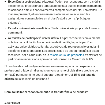
Experiència professional o laboral.
Poden ser reconeguts com a crèdits
l’experiència professional o laboral acreditada que es mostre estretament
relacionada amb els coneixements i competències del títol universitari. De
manera preferent, el reconeixement s’efectua en relació amb les
assignatures contemplades en el pla d’estudis com a “pràctiques
externes”.
Estudis universitaris no oficials.
Títols universitaris propis i de formació
permanent.
Activitats de participació universitària.
Es pot reconèixer com a crèdits
optatius de la titulació, fins un màxim de 6 crèdits, la participació en
activitats universitàries culturals, esportives, de representació estudiantil,
solidàries i de cooperació. Les activitats que es poden reconèixer estan
recollides, per a cada curs, en la
relació anual de propostes
d’activitats de
participació universitària aprovada pel Consell de Govern de la UV.
El nombre de crèdits objecte de reconeixement a partir de l’experiència
professional o laboral i d’estudis universitaris no oficials (títols propis o de
formació permanent) no podrà superar, globalment, el
15 % del total de
crèdits
de la titulació de destinació.
Com sol·licitar el reconeixement o la transferència de crèdits?
1. Sol·licitud