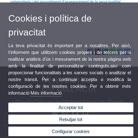
universitaris i del procediment d’assegurament de la seua qualitat
Cookies i política de
privacitat
La teva privacitat és important per a nosaltres. Per això,
t'informem que utilitzem cookies pròpies i de tercers per a
realitzar anàlisis d'ús i mesurament de la nostra pàgina web
amb la finalitat de personalitzar continguts,així com
proporcionar funcionalitats a les xarxes socials o analitzar el
nostre trànsit. Per a continuar accepta o modifica la
configuració de les nostres cookies. Per a obtenir més
informació
Més informació
Grau en Ciències de l’Activitat Física i de l’Esport
Acceptar tot
Rebutjar tot
Configurar cookies
© 2026 UV. - C/ Gascó Oliag nº 3, 46010 Valencia.Tel.: 96 386 43 62 / 96 386 43 43