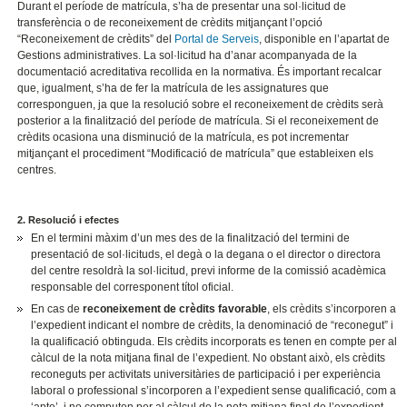
Durant el període de matrícula, s’ha de presentar una sol·licitud de
transferència o de reconeixement de crèdits mitjançant l’opció
“Reconeixement de crèdits” del
Portal de Serveis
, disponible en l’apartat de
Gestions administratives. La sol·licitud ha d’anar acompanyada de la
documentació acreditativa recollida en la normativa. És important recalcar
que, igualment, s’ha de fer la matrícula de les assignatures que
corresponguen, ja que la resolució sobre el reconeixement de crèdits serà
posterior a la finalització del període de matrícula. Si el reconeixement de
crèdits ocasiona una disminució de la matrícula, es pot incrementar
mitjançant el procediment “Modificació de matrícula” que estableixen els
centres.
2. Resolució i efectes
En el termini màxim d’un mes des de la finalització del termini de
presentació de sol·licituds, el degà o la degana o el director o directora
del centre resoldrà la sol·licitud, previ informe de la comissió acadèmica
responsable del corresponent títol oficial.
En cas de
reconeixement de crèdits favorable
, els crèdits s’incorporen a
l’expedient indicant el nombre de crèdits, la denominació de “reconegut” i
la qualificació obtinguda. Els crèdits incorporats es tenen en compte per al
càlcul de la nota mitjana final de l’expedient. No obstant això, els crèdits
reconeguts per activitats universitàries de participació i per experiència
laboral o professional s’incorporen a l’expedient sense qualificació, com a
‘apte’, i no computen per al càlcul de la nota mitjana final de l’expedient.