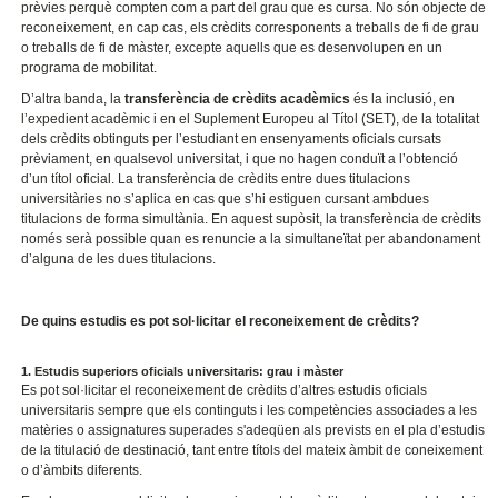
prèvies perquè compten com a part del grau que es cursa. No són objecte de
reconeixement, en cap cas, els crèdits corresponents a treballs de fi de grau
o treballs de fi de màster, excepte aquells que es desenvolupen en un
programa de mobilitat.
D’altra banda, la
transferència de crèdits acadèmics
és la inclusió, en
l’expedient acadèmic i en el Suplement Europeu al Títol (SET), de la totalitat
dels crèdits obtinguts per l’estudiant en ensenyaments oficials cursats
prèviament, en qualsevol universitat, i que no hagen conduït a l’obtenció
d’un títol oficial. La transferència de crèdits entre dues titulacions
universitàries no s’aplica en cas que s’hi estiguen cursant ambdues
titulacions de forma simultània. En aquest supòsit, la transferència de crèdits
només serà possible quan es renuncie a la simultaneïtat per abandonament
d’alguna de les dues titulacions.
De quins estudis es pot sol·licitar el reconeixement de crèdits?
1. Estudis superiors oficials universitaris: grau i màster
Es pot sol·licitar el reconeixement de crèdits d’altres estudis oficials
universitaris sempre que els continguts i les competències associades a les
matèries o assignatures superades s'adeqüen als prevists en el pla d’estudis
de la titulació de destinació, tant entre títols del mateix àmbit de coneixement
o d’àmbits diferents.