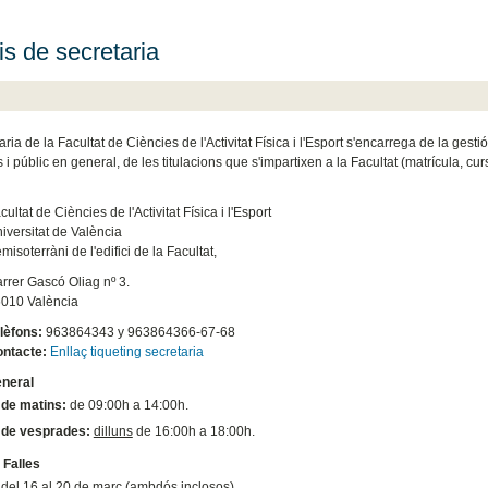
is de secretaria
ria de la Facultat de Ciències de l'Activitat Física i l'Esport s'encarrega de la gest
 i públic en general, de les titulacions que s'impartixen a la Facultat (matrícula, cur
cultat de Ciències de l'Activitat Física i l'Esport
iversitat de València
misoterràni de l'edifici de la Facultat,
rrer Gascó Oliag nº 3.
010 València
lèfons:
963864343 y 963864366-67-68
ntacte:
Enllaç tiqueting secretaria
eneral
 de matins:
de 09:00h a 14:00h.
 de vesprades:
dilluns
de 16:00h a 18:00h.
 Falles
 del 16 al 20 de març (ambdós inclosos).