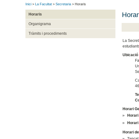
Inici
>
La Facultat
>
Secretaria
> Horaris
Horar
Horaris
Organigrama
Tràmits i procediments
La Secreta
estudiants
Ubicació
Fa
Un
Se
Ca
46
Te
Co
Horari G
Horari
Horari
Horari de
Tancat