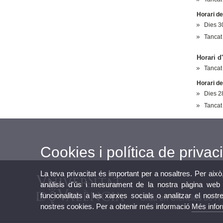
Horari d
Dies 30
Tancat 
Horari d
Tancat
Horari d
Dies 2
Tancat
Cookies i política de privaci
La teva privacitat és important per a nosaltres. Per això
anàlisis d'ús i mesurament de la nostra pàgina web a
funcionalitats a les xarxes socials o analitzar el nostr
Grau en Ciències de l’Ac
nostres cookies. Per a obtenir més informació
Més info