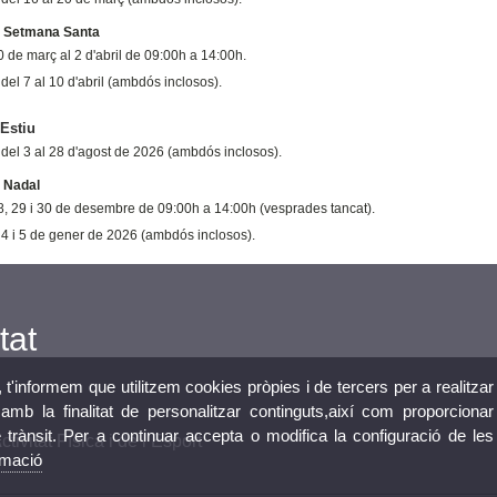
e Setmana Santa
 de març al 2 d'abril de 09:00h a 14:00h.
del 7 al 10 d'abril (ambdós inclosos).
'Estiu
 del 3 al 28 d'agost de 2026 (ambdós inclosos).
e Nadal
8, 29 i 30 de desembre de 09:00h a 14:00h (vesprades tancat).
 4 i 5 de gener de 2026 (ambdós inclosos).
tat
, t'informem que utilitzem cookies pròpies i de tercers per a realitzar
mb la finalitat de personalitzar continguts,així com proporcionar
e trànsit. Per a continuar accepta o modifica la configuració de les
tivitat Física i de l’Esport
rmació